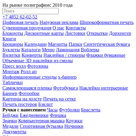
На рынке полиграфии
с 2010 года
+7 4852 62-02-52
Цифровая печать
Наружная реклама
Широкоформатная печать
Сувенирная продукция
О нас
Контакты
Блокноты
Дисконтные карты
Листовки
Открытки
Дорхенгер
Книги
Брошюры
Календари
Магниты
Папки
Синтетическая бумага
Буклеты
Каталоги
Меню
Ламинация
Воблеры
Визитки
Конверты
Наклейки / стикеры
Флажки бумажные
Объемные 3D наклейки из смолы
Пресс волл
Фотозоны
Монтаж
Ролл ап
Информационные стенды
x-баннер
Таблички
Самоклеющаяся пленка
Фотобумага
Наклейки интерьерные
Баннер
Фотообои
Картины на холсте
Печать на сетке
Печать постеров
Бэклит
Ручки с нанесением
Часы
Футболки
Браслеты
Бейджи
Ежедневники
Флешка
Значки
Компьютерная мышка
Кружки
Медали
Спортивная бутылка
Ночники
Документы