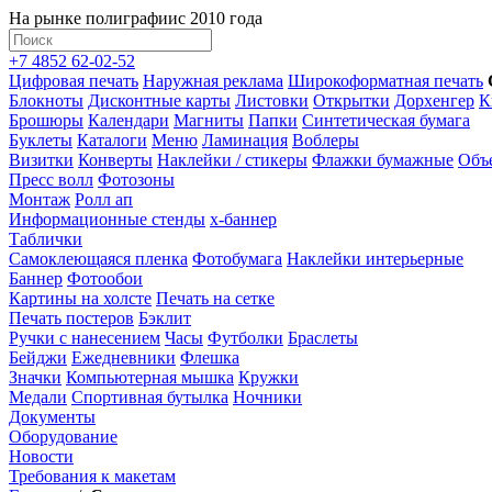
На рынке полиграфии
с 2010 года
+7 4852 62-02-52
Цифровая печать
Наружная реклама
Широкоформатная печать
Блокноты
Дисконтные карты
Листовки
Открытки
Дорхенгер
К
Брошюры
Календари
Магниты
Папки
Синтетическая бумага
Буклеты
Каталоги
Меню
Ламинация
Воблеры
Визитки
Конверты
Наклейки / стикеры
Флажки бумажные
Объ
Пресс волл
Фотозоны
Монтаж
Ролл ап
Информационные стенды
x-баннер
Таблички
Самоклеющаяся пленка
Фотобумага
Наклейки интерьерные
Баннер
Фотообои
Картины на холсте
Печать на сетке
Печать постеров
Бэклит
Ручки с нанесением
Часы
Футболки
Браслеты
Бейджи
Ежедневники
Флешка
Значки
Компьютерная мышка
Кружки
Медали
Спортивная бутылка
Ночники
Документы
Оборудование
Новости
Требования к макетам